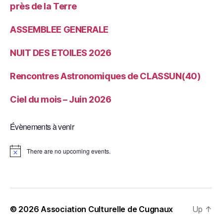
près de la Terre
ASSEMBLEE GENERALE
NUIT DES ETOILES 2026
Rencontres Astronomiques de CLASSUN(40)
Ciel du mois – Juin 2026
Évènements à venir
There are no upcoming events.
N
o
t
i
c
e
© 2026
Association Culturelle de Cugnaux
Up
↑