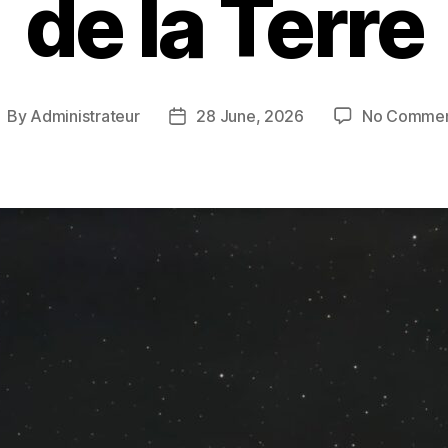
de la Terre
By
Administrateur
28 June, 2026
No Commen
ost
Post
uthor
date