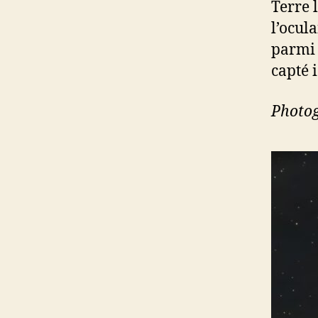
Terre 
l’ocul
parmi 
capté 
Photog