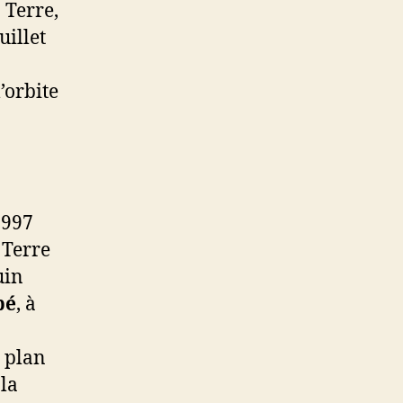
 Terre,
uillet
’orbite
1997
 Terre
uin
bé
, à
u plan
 la