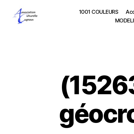
1001 COULEURS
Acc
MODEL
Association
Culturelle
de
Cugnaux
(1526
géocro