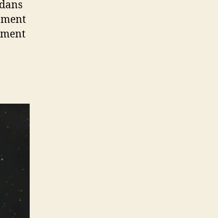
 dans
tement
ement