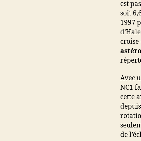
est pa
soit 6,
1997 p
d’Hale
croise
astér
répert
Avec u
NC1 fa
cette 
depuis
rotati
seulem
de l’éc