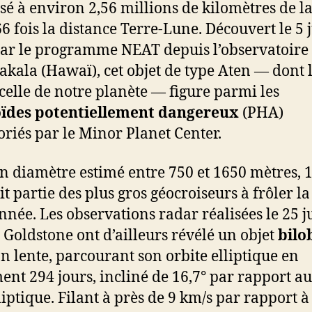
ssé à environ 2,56 millions de kilomètres de la
66 fois la distance Terre-Lune. Découvert le 5 j
ar le programme NEAT depuis l’observatoire
akala (Hawaï), cet objet de type Aten — dont l
 celle de notre planète — figure parmi les
oïdes potentiellement dangereux
(PHA)
oriés par le Minor Planet Center.
n diamètre estimé entre 750 et 1650 mètres, 
it partie des plus gros géocroiseurs à frôler la
année. Les observations radar réalisées le 25 j
 Goldstone ont d’ailleurs révélé un objet
bilo
on lente, parcourant son orbite elliptique en
ent 294 jours, incliné de 16,7° par rapport a
liptique. Filant à près de 9 km/s par rapport à